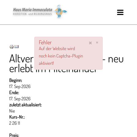
×
Fehler
Auf der Website wird
Altvertraute Melodien – neu
noch kein Captcha-Plugin
aktiviert!
erlebt im Miteinander
Beginn:
17. Sep 2026
Ende:
17. Sep 2026
zuletzt aktualisiert:
Nie
Kurs-Nr.:
2 26 11
Preis: